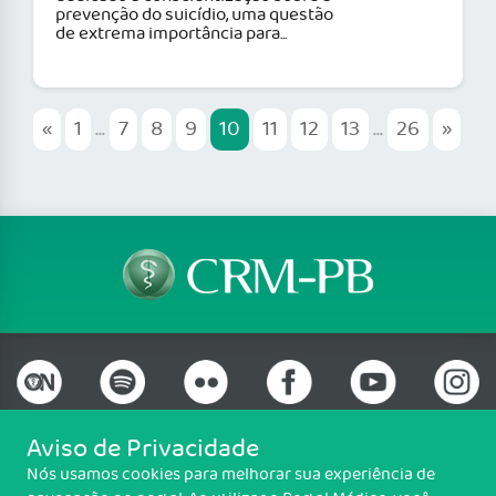
prevenção do suicídio, uma questão
de extrema importância para...
«
1
...
7
8
9
10
11
12
13
...
26
»
Aviso de Privacidade
Nós usamos cookies para melhorar sua experiência de
Telefone: (83) 3690-0707