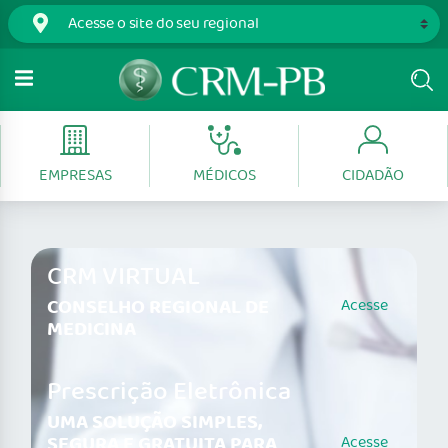
EMPRESAS
MÉDICOS
CIDADÃO
CRM VIRTUAL
CONSELHO REGIONAL DE
Acesse
MEDICINA
Prescrição Eletrônica
UMA SOLUÇÃO SIMPLES,
SEGURA E GRATUITA PARA
Acesse