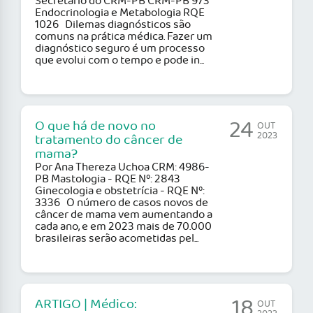
Secretário do CRM-PB CRM-PB 973
Endocrinologia e Metabologia RQE
1026 Dilemas diagnósticos são
comuns na prática médica. Fazer um
diagnóstico seguro é um processo
que evolui com o tempo e pode in...
24
O que há de novo no
OUT
2023
tratamento do câncer de
mama?
Por Ana Thereza Uchoa CRM: 4986-
PB Mastologia - RQE Nº: 2843
Ginecologia e obstetrícia - RQE Nº:
3336 O número de casos novos de
câncer de mama vem aumentando a
cada ano, e em 2023 mais de 70.000
brasileiras serão acometidas pel...
18
ARTIGO | Médico:
OUT