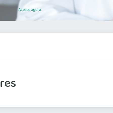
Acesse
agora
ores