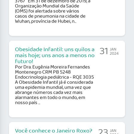
3767 Em 31 de dezembro de 2019, a
Organização Mundial da Saúde
(OMS) foi alertada sobre vários
casos de pneumonia na cidade de
Wuhan, província de Hubei, n...
31
Obesidade Infantil: uns quilos a
JAN
2024
mais hoje; uns anos a menos no
futuro!
Por Dra. Eugênia Moreira Fernandes
Montenegro CRM PB 5248
Endocrinologia pediátrica - RQE 3035
A Obesidade Infantil já é considerada
uma epidemia mundial, uma vez que
abrange números cada vez mais
alarmantes em todo o mundo, em
nosso país ...
23
Você conhece o Janeiro Roxo?
JAN