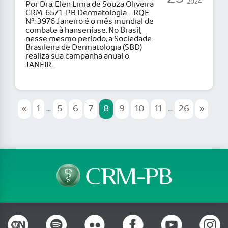
2024
Por Dra. Elen Lima de Souza Oliveira
CRM: 6571-PB Dermatologia - RQE
Nº: 3976 Janeiro é o mês mundial de
combate à hanseníase. No Brasil,
nesse mesmo período, a Sociedade
Brasileira de Dermatologia (SBD)
realiza sua campanha anual o
JANEIR...
«
1
...
5
6
7
8
9
10
11
...
26
»