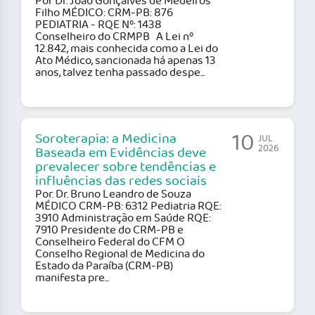
Por Dr. João Gonçalves de Medeiros
Filho MÉDICO: CRM-PB: 876
PEDIATRIA - RQE Nº: 1438
Conselheiro do CRMPB A Lei nº
12.842, mais conhecida como a Lei do
Ato Médico, sancionada há apenas 13
anos, talvez tenha passado despe...
10
Soroterapia: a Medicina
JUL
2026
Baseada em Evidências deve
prevalecer sobre tendências e
influências das redes sociais
Por. Dr. Bruno Leandro de Souza
MÉDICO CRM-PB: 6312 Pediatria RQE:
3910 Administração em Saúde RQE:
7910 Presidente do CRM-PB e
Conselheiro Federal do CFM O
Conselho Regional de Medicina do
Estado da Paraíba (CRM-PB)
manifesta pre...