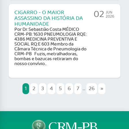
02
CIGARRO - O MAIOR
JUN
2026
ASSASSINO DA HISTÓRIA DA
HUMANIDADE
Por Dr. Sebastião Costa MÉDICO
CRM-PB: 1630 PNEUMOLOGIA RQE:
4386 MEDICINA PREVENTIVA E
SOCIAL RQ:E 603 Membro da
Câmara Técnica de Pneumologia do
CRM-PB Fuzis, metralhadoras,
bombas e bazucas retiraram do
nosso convívio...
1
2
3
4
5
6
7
...
26
»