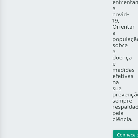
enfrenta
a
covid-
19;
Orientar
a
populaçã
sobre
a
doença
e
medidas
efetivas
na
sua
prevençã
sempre
respalda
pela
ciência.
Conheça 