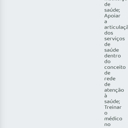
de
saúde;
Apoiar
a
articulaç
dos
serviços
de
saúde
dentro
do
conceito
de
rede
de
atenção
à
saúde;
Treinar
o
médico
no