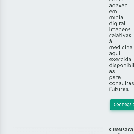
anexar
em
mídia
digital
imagens
relativas
à
medicina
aqui
exercida
disponibi
as
para
consultas
futuras.
Conheça 
CRMPara