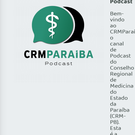
Podcast
Bem-
vindo
ao
CRMParaí
o
canal
de
Podcast
do
Conselho
Regional
de
Medicina
do
Estado
da
Paraíba
(CRM-
PB).
Esta
é a