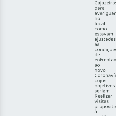
Cajazeira
para
averiguar
no
local
como
estavam
ajustadas
as
condiçõe
de
enfrenta
ao
novo
Coronaví
cujos
objetivos
seriam:
Realizar
visitas
propositi
à