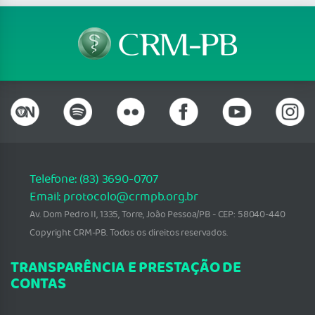
Telefone: (83) 3690-0707
Email: protocolo@crmpb.org.br
Av. Dom Pedro II, 1335, Torre, João Pessoa/PB - CEP: 58040-440
Copyright CRM-PB. Todos os direitos reservados.
TRANSPARÊNCIA E PRESTAÇÃO DE
CONTAS