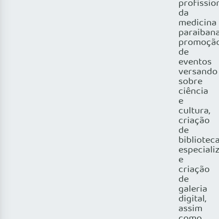
profissio
da
medicina
paraibana
promoçã
de
eventos
versando
sobre
ciência
e
cultura,
criação
de
bibliotec
especiali
e
criação
de
galeria
digital,
assim
como