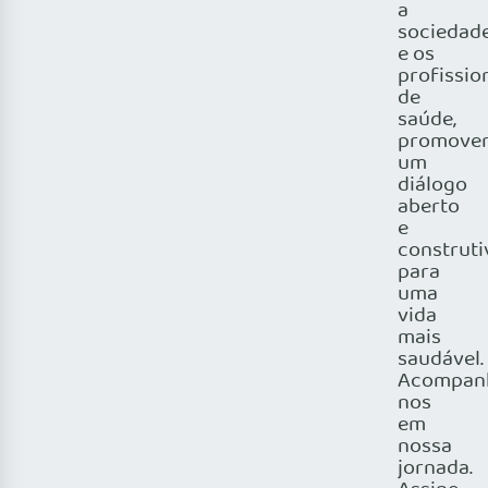
a
sociedad
e os
profissio
de
saúde,
promove
um
diálogo
aberto
e
construti
para
uma
vida
mais
saudável.
Acompan
nos
em
nossa
jornada.