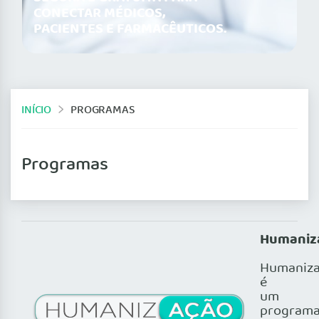
CONECTAR MÉDICOS,
PACIENTES E FARMACÊUTICOS.
INÍCIO
PROGRAMAS
Programas
Humaniz
Humaniz
é
um
program