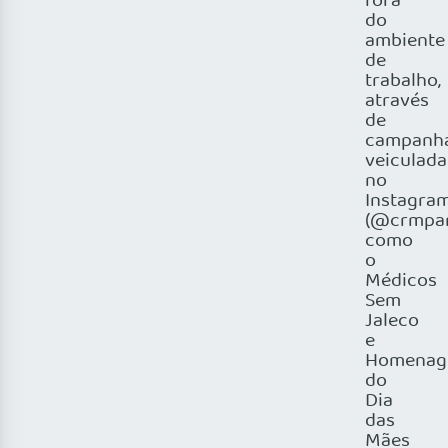
fora
do
ambiente
de
trabalho,
através
de
campanh
veiculada
no
Instagra
(@crmpar
como
o
Médicos
Sem
Jaleco
e
Homenag
do
Dia
das
Mães