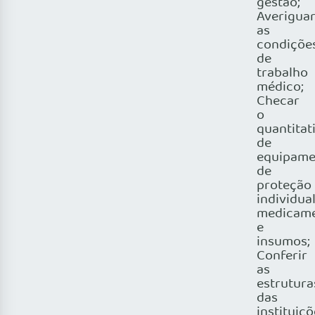
gestão;
Averigua
as
condiçõe
de
trabalho
médico;
Checar
o
quantitat
de
equipame
de
proteção
individual
medicam
e
insumos;
Conferir
as
estrutura
das
instituiç