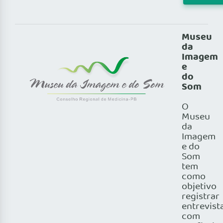
Museu
da
Imagem
e
do
Som
O
Museu
da
Imagem
e do
Som
tem
como
objetivo
registrar
entrevist
com