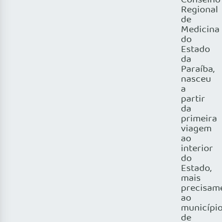
Conselho
Regional
de
Medicina
do
Estado
da
Paraíba,
nasceu
a
partir
da
primeira
viagem
ao
interior
do
Estado,
mais
precisam
ao
municípi
de