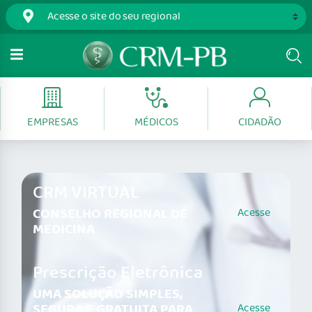
EMPRESAS
MÉDICOS
CIDADÃO
CRM VIRTUAL
CONSELHO REGIONAL DE
Acesse
MEDICINA
Prescrição Eletrônica
UMA SOLUÇÃO SIMPLES,
SEGURA E GRATUITA PARA
Acesse