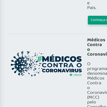
e
Pais.
Conheça 
Médicos
Contra
o
Coronaví
O
program
denomin
Médicos
Contra
o
Coronaví
(MCC)
pelo