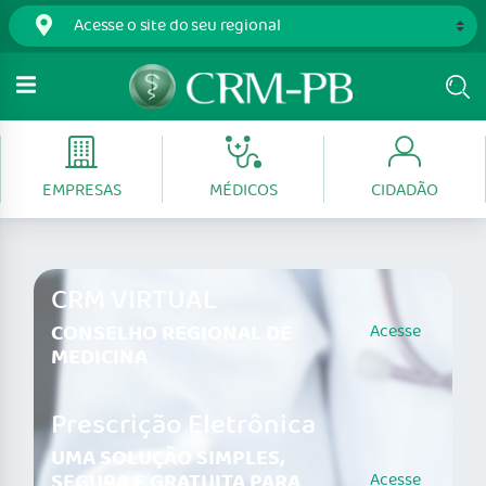
EMPRESAS
MÉDICOS
CIDADÃO
CRM VIRTUAL
CONSELHO REGIONAL DE
Acesse
MEDICINA
Prescrição Eletrônica
UMA SOLUÇÃO SIMPLES,
SEGURA E GRATUITA PARA
Acesse