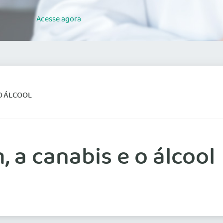
Acesse
agora
O ÁLCOOL
 a canabis e o álcool