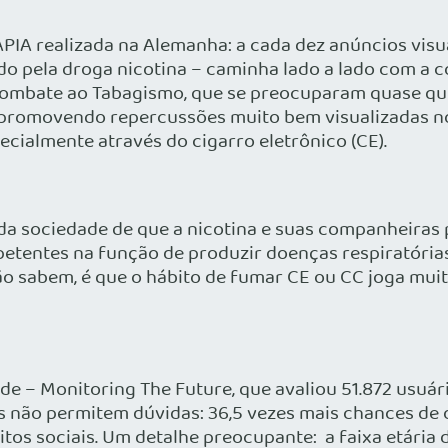
IA realizada na Alemanha: a cada dez anúncios vis
do pela droga nicotina – caminha lado a lado com a 
 Combate ao Tabagismo, que se preocuparam quase qu
 promovendo repercussões muito bem visualizadas no p
ecialmente através do cigarro eletrônico (CE).
 sociedade de que a nicotina e suas companheiras 
entes na função de produzir doenças respiratórias 
ão sabem, é que o hábito de fumar CE ou CC joga muit
ade – Monitoring The Future, que avaliou 51.872 usuá
s não permitem dúvidas: 36,5 vezes mais chances de o
tos sociais. Um detalhe preocupante: a faixa etária 