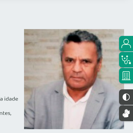
ra idade
ntes,