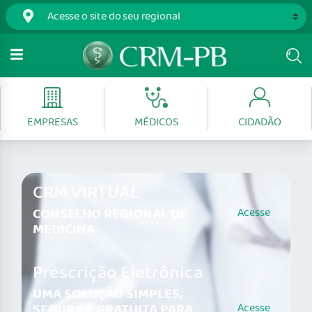
EMPRESAS
MÉDICOS
CIDADÃO
CRM VIRTUAL
CONSELHO REGIONAL DE
Acesse
MEDICINA
Prescrição Eletrônica
UMA SOLUÇÃO SIMPLES,
SEGURA E GRATUITA PARA
Acesse