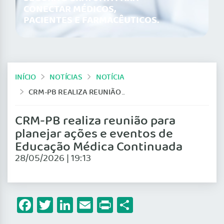
CONECTAR MÉDICOS,
PACIENTES E FARMACÊUTICOS.
INÍCIO
NOTÍCIAS
NOTÍCIA
CRM-PB REALIZA REUNIÃO PARA PLANEJAR AÇÕES E EVENTOS DE EDUCAÇÃO MÉDICA CONTINUADA
CRM-PB realiza reunião para
planejar ações e eventos de
Educação Médica Continuada
28/05/2026 | 19:13
Facebook
Twitter
LinkedIn
Email
Print
Share