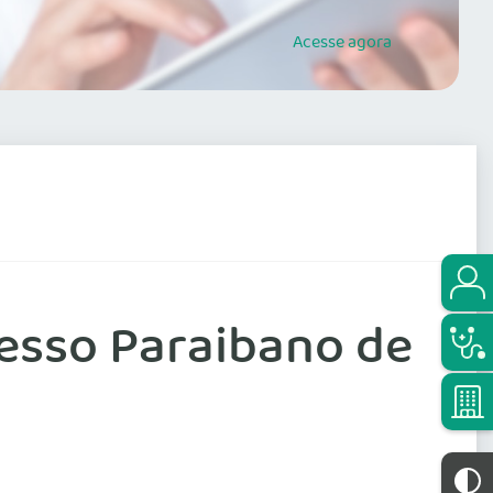
Acesse
agora
resso Paraibano de