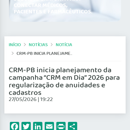
CONECTAR MÉDICOS,
PACIENTES E FARMACÊUTICOS.
INÍCIO
NOTÍCIAS
NOTÍCIA
CRM-PB INICIA PLANEJAMENTO DA CAMPANHA “CRM EM DIA” 2026 PARA REGULARIZAÇÃO DE ANUIDADES E CADASTROS
CRM-PB inicia planejamento da
campanha “CRM em Dia” 2026 para
regularização de anuidades e
cadastros
27/05/2026 | 19:22
Facebook
Twitter
LinkedIn
Email
Print
Share