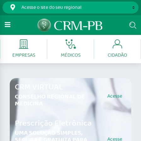
EMPRESAS
MÉDICOS
CIDADÃO
CRM VIRTUAL
CONSELHO REGIONAL DE
Acesse
MEDICINA
Prescrição Eletrônica
UMA SOLUÇÃO SIMPLES,
SEGURA E GRATUITA PARA
Acesse