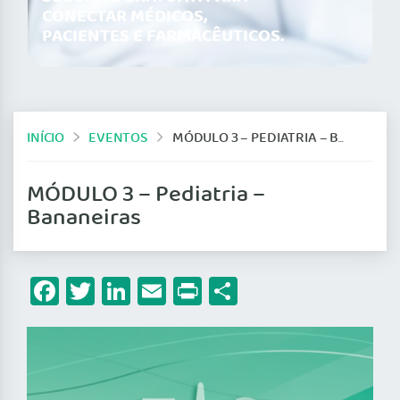
CONECTAR MÉDICOS,
PACIENTES E FARMACÊUTICOS.
INÍCIO
EVENTOS
MÓDULO 3 – PEDIATRIA – BANANEIRAS
MÓDULO 3 – Pediatria –
Bananeiras
Facebook
Twitter
LinkedIn
Email
Print
Share