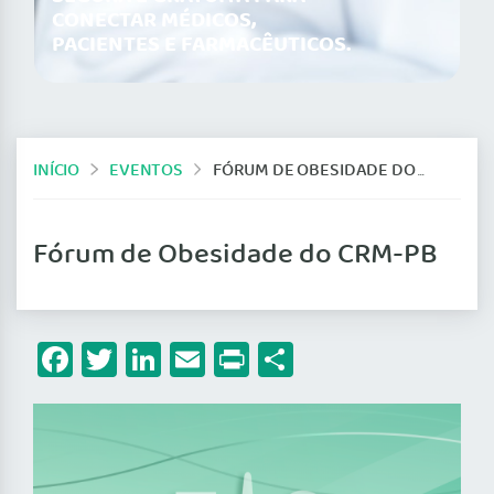
CONECTAR MÉDICOS,
PACIENTES E FARMACÊUTICOS.
INÍCIO
EVENTOS
FÓRUM DE OBESIDADE DO CRM-PB
Fórum de Obesidade do CRM-PB
Facebook
Twitter
LinkedIn
Email
Print
Share