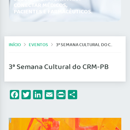
CONECTAR MÉDICOS,
PACIENTES E FARMACÊUTICOS.
INÍCIO
EVENTOS
3ª SEMANA CULTURAL DO CRM-PB
3ª Semana Cultural do CRM-PB
Facebook
Twitter
LinkedIn
Email
Print
Share