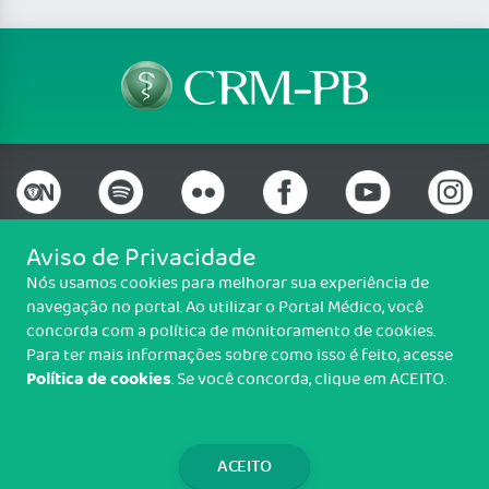
Aviso de Privacidade
Nós usamos cookies para melhorar sua experiência de
Telefone: (83) 3690-0707
navegação no portal. Ao utilizar o Portal Médico, você
Email: protocolo@crmpb.org.br
concorda com a política de monitoramento de cookies.
Av. Dom Pedro II, 1335, Torre, João Pessoa/PB - CEP: 58040-440
Para ter mais informações sobre como isso é feito, acesse
Política de cookies
. Se você concorda, clique em ACEITO.
Copyright CRM-PB. Todos os direitos reservados.
TRANSPARÊNCIA E PRESTAÇÃO DE
CONTAS
ACEITO