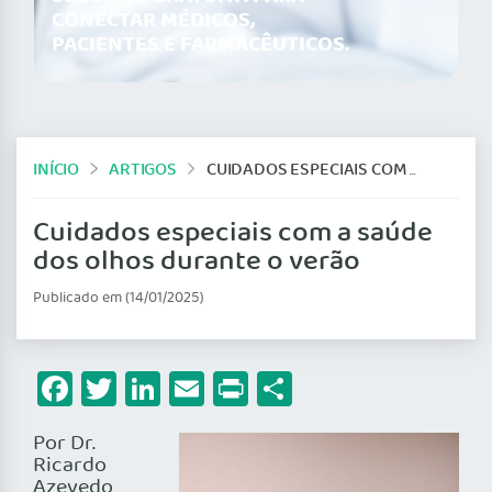
CONECTAR MÉDICOS,
PACIENTES E FARMACÊUTICOS.
INÍCIO
ARTIGOS
CUIDADOS ESPECIAIS COM A SAÚDE DOS OLHOS DURANTE O VERÃO
Cuidados especiais com a saúde
dos olhos durante o verão
Publicado em (14/01/2025)
Facebook
Twitter
LinkedIn
Email
Print
Share
Por Dr.
Ricardo
Azevedo