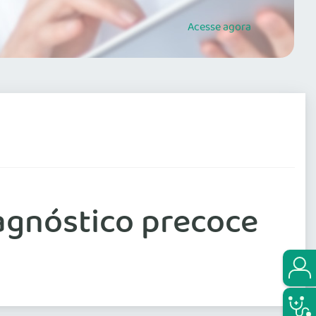
Acesse
agora
agnóstico precoce