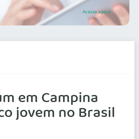
Acesse
agora
órum em Campina
co jovem no Brasil