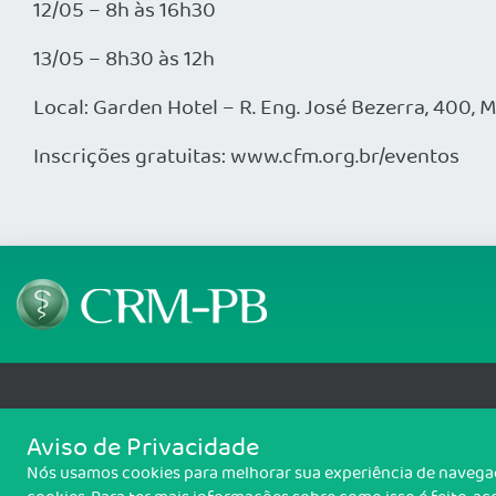
12/05 – 8h às 16h30
13/05 – 8h30 às 12h
Local: Garden Hotel – R. Eng. José Bezerra, 400, 
Inscrições gratuitas: www.cfm.org.br/eventos
Telefone: (83) 3690-0707
Email: protocolo@crmpb.or
Aviso de Privacidade
Av. Dom Pedro II, 1335, Torre, João Pessoa/PB - CEP: 58040-440
Nós usamos cookies para melhorar sua experiência de navegaçã
Copyright 2026 CRM-PB. Todos os direitos reservados.