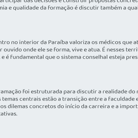
articipar das decisões e construir propostas concretas
ia e qualidade da formação é discutir também a qual
ro no interior da Paraíba valoriza os médicos que atu
ouvido onde ele se forma, vive e atua. É nesses terri
 e é fundamental que o sistema conselhal esteja prese
amação foi estruturada para discutir a realidade do
s temas centrais estão a transição entre a faculdade 
s dilemas concretos do início da carreira e a impor
ativas.