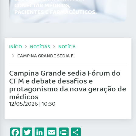
CONECTAR MÉDICOS,
PACIENTES E FARMACÊUTICOS.
INÍCIO
NOTÍCIAS
NOTÍCIA
CAMPINA GRANDE SEDIA FÓRUM DO CFM E DEBATE DESAFIOS E PROTAGONISMO DA NOVA GERAÇÃO DE MÉDICOS
Campina Grande sedia Fórum do
CFM e debate desafios e
protagonismo da nova geração de
médicos
12/05/2026 | 10:30
Facebook
Twitter
LinkedIn
Email
Print
Share