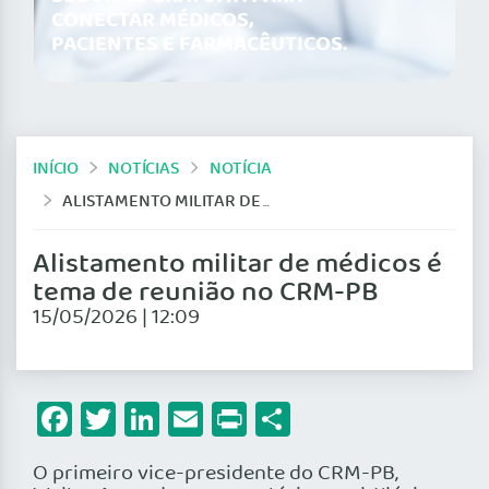
CONECTAR MÉDICOS,
PACIENTES E FARMACÊUTICOS.
INÍCIO
NOTÍCIAS
NOTÍCIA
ALISTAMENTO MILITAR DE MÉDICOS É TEMA DE REUNIÃO NO CRM-PB
Alistamento militar de médicos é
tema de reunião no CRM-PB
15/05/2026 | 12:09
Facebook
Twitter
LinkedIn
Email
Print
Share
O primeiro vice-presidente do CRM-PB,