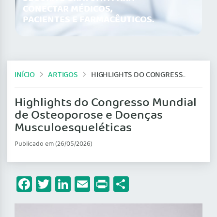
CONECTAR MÉDICOS,
PACIENTES E FARMACÊUTICOS.
INÍCIO
ARTIGOS
HIGHLIGHTS DO CONGRESSO MUNDIAL DE OSTEOPOROSE E DOENÇAS MUSCULOESQUELÉTICAS
Highlights do Congresso Mundial
de Osteoporose e Doenças
Musculoesqueléticas
Publicado em (26/05/2026)
Facebook
Twitter
LinkedIn
Email
Print
Share