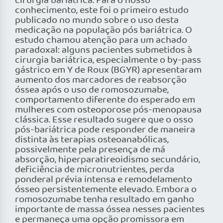
cirurgia bariátrica. Para o nosso
conhecimento, este foi o primeiro estudo
publicado no mundo sobre o uso desta
medicação na população pós bariátrica. O
estudo chamou atenção para um achado
paradoxal: alguns pacientes submetidos à
cirurgia bariátrica, especialmente o by-pass
gástrico em Y de Roux (BGYR) apresentaram
aumento dos marcadores de reabsorção
óssea após o uso de romosozumabe,
comportamento diferente do esperado em
mulheres com osteoporose pós-menopausa
clássica. Esse resultado sugere que o osso
pós-bariátrica pode responder de maneira
distinta às terapias osteoanabólicas,
possivelmente pela presença de má
absorção, hiperparatireoidismo secundário,
deficiência de micronutrientes, perda
ponderal prévia intensa e remodelamento
ósseo persistentemente elevado. Embora o
romosozumabe tenha resultado em ganho
importante de massa óssea nesses pacientes
e permaneça uma opção promissora em