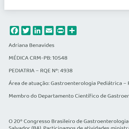
Facebook
Twitter
LinkedIn
Email
Print
Share
Adriana Benavides
MÉDICA CRM-PB: 10548
PEDIATRIA – RQE Nº: 4938
Área de atuação: Gastroenterologia Pediátrica –
Membro do Departamento Científico de Gastroente
O 20º Congresso Brasileiro de Gastroenterologia 
Salvador (BA). Participamos de atividades minis