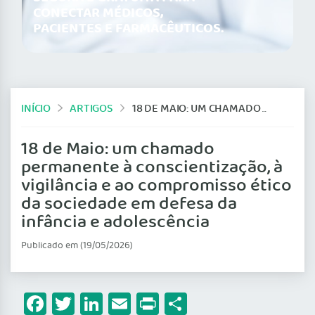
CONECTAR MÉDICOS,
PACIENTES E FARMACÊUTICOS.
INÍCIO
ARTIGOS
18 DE MAIO: UM CHAMADO PERMANENTE À CONSCIENTIZAÇÃO, À VIGILÂNCIA E AO COMPROMISSO ÉTICO DA SOCIEDADE EM DEFESA DA INFÂNCIA E ADOLESCÊNCIA
18 de Maio: um chamado
permanente à conscientização, à
vigilância e ao compromisso ético
da sociedade em defesa da
infância e adolescência
Publicado em (19/05/2026)
Facebook
Twitter
LinkedIn
Email
Print
Share